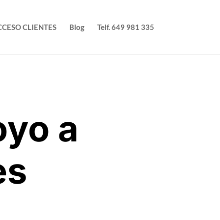
CCESO CLIENTES
Blog
Telf. 649 981 335
oyo a
es