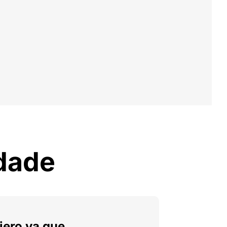
idade
iero ya que,