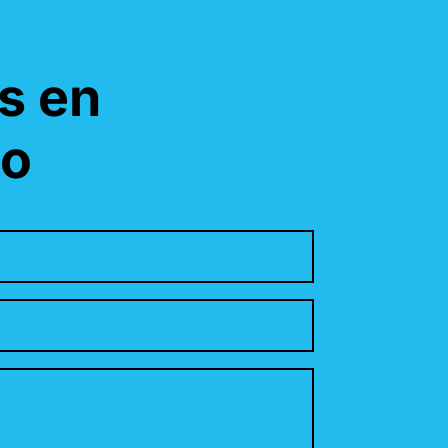
s en
to