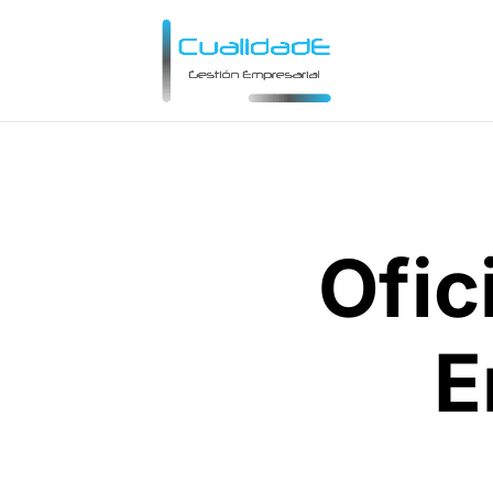
Ofic
E